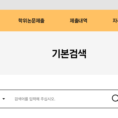
학위논문제출
제출내역
자
기본검색