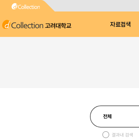
고려대학교
자료검색
결과내 검색