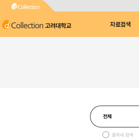
고려대학교
자료검색
결과내 검색