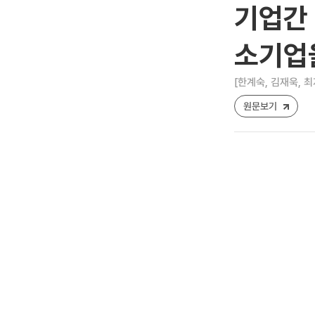
기업간
소기업
[한계숙, 김재욱, 최
원문보기