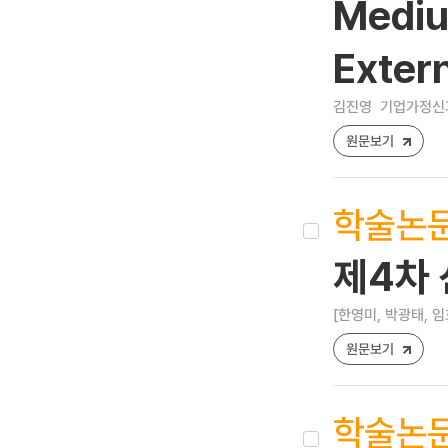
Mediu
Extern
김진영
기업가정신과 벤
원문보기
학술논
제4차
[한영미, 박광태, 임
원문보기
학술논