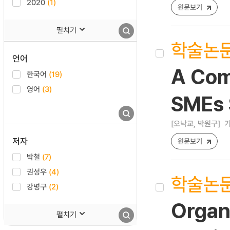
2020
(1)
원문보기
펼치기
학술논
언어
A Comp
한국어
(19)
영어
(3)
SMEs 
[오낙교, 박원구]
기
저자
원문보기
박철
(7)
권성우
(4)
학술논
강병구
(2)
Organi
펼치기