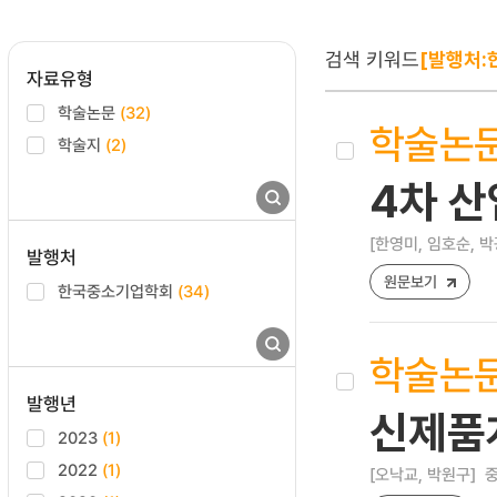
검색 키워드
[발행처:
자료유형
학술논문
(32)
학술논
학술지
(2)
4차 산
[한영미, 임호순, 박광
발행처
원문보기
한국중소기업학회
(34)
학술논
발행년
신제품
2023
(1)
2022
(1)
[오낙교, 박원구]
중