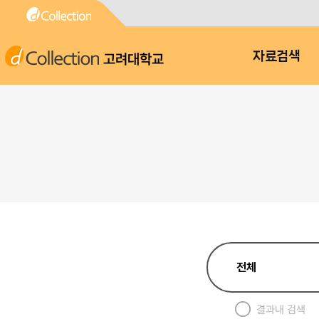
고려대학교
자료검색
결과내 검색