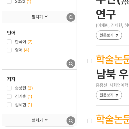
2022
(1)
연구
펼치기
[이채린, 김세헌, 허
언어
원문보기
한국어
(7)
영어
(4)
학술논
남북 
저자
홍종선
사회언어학 [12
송상헌
(2)
원문보기
김기훈
(1)
김세헌
(1)
학술논
펼치기