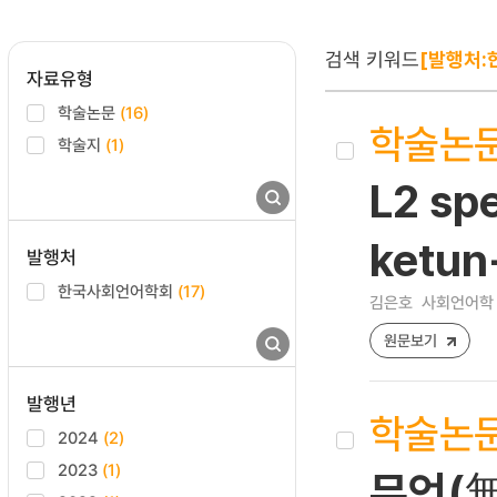
검색 키워드
[발행처:
자료유형
학술논문
(16)
학술논
학술지
(1)
L2 sp
ketun
발행처
한국사회언어학회
(17)
김은호
사회언어학 [12
원문보기
발행년
학술논
2024
(2)
2023
(1)
무언(無