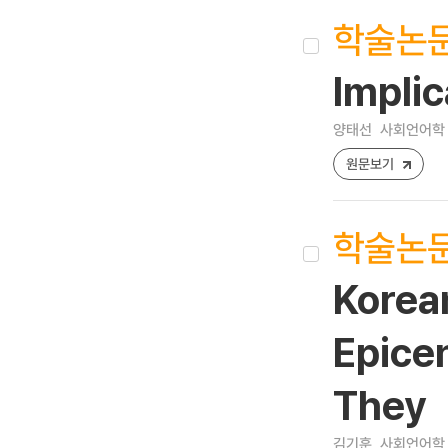
학술논
Impli
양태선
사회언어학 [12
원문보기
학술논
Korean
Epice
They
김기훈
사회언어학 [12