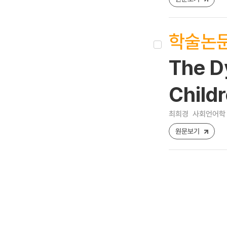
학술논
The D
Child
최희경
사회언어학 [12
원문보기