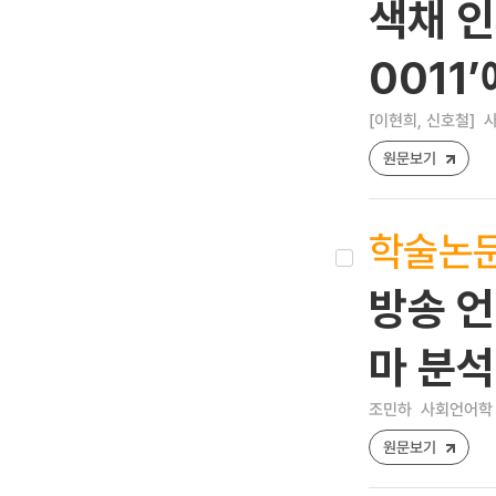
색채 인
0011
[이현희, 신호철]
사
원문보기
학술논
방송 언
마 분
조민하
사회언어학 [12
원문보기