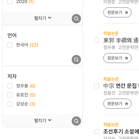
2020
(1)
이영준
고전문학연구 [1
원문보기
펼치기
학술논문
언어
東郭 李礥의 
한국어
(22)
정우봉
고전문학연구 [1
원문보기
저자
학술논문
정우봉
(6)
中宗 연간 문집 
정용건
고전문학연구 [1
유호진
(5)
강상순
(3)
원문보기
펼치기
학술논문
조선후기 소설에
강상순
고전문학연구 [1