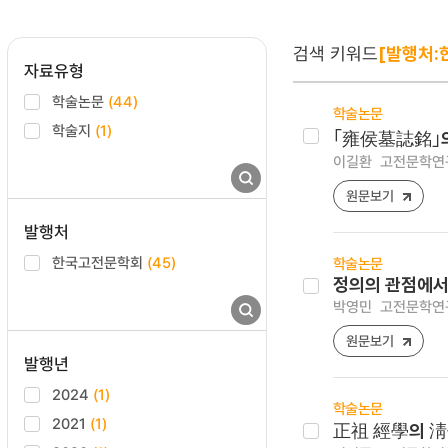
검색 키워드
[발행처:
자료유형
학술논문
(44)
학술논문
학술지
(1)
｢雍侯墓誌銘｣의
이길환
고전문학연구 [1
원문보기
발행처
한국고전문학회
(45)
학술논문
정의의 관점에서
박영민
고전문학연구 [1
원문보기
발행년
2024
(1)
학술논문
2021
(1)
正祖 經學의 淸