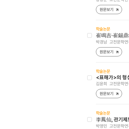
원문보기
학술논문
崔鳴吉·崔錫鼎
박경남
고전문학연구 [1
원문보기
학술논문
<표해가>의 형
김윤희
고전문학연구 [
원문보기
학술논문
李鳳仙, 관기제
박영민
고전문학연구 [