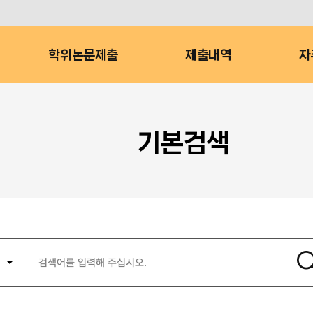
학위논문제출
제출내역
자
기본검색