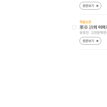
원문보기
학술논문
栗谷 詩의 이미
유호진
고전문학연구 [1
원문보기