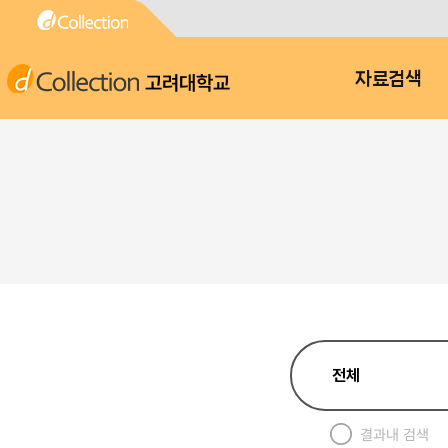
고려대학교
자료검색
결과내 검색