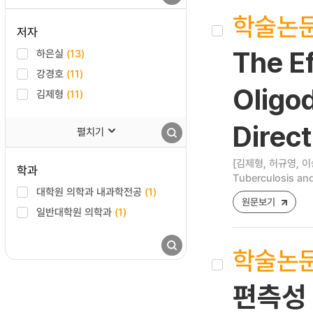
학술논
저자
하은실
(13)
The E
강경호
(11)
Oligo
김제형
(11)
Direct
펼치기
[김제형, 허규영, 이
학과
Tuberculosis and
대학원 의학과 내과학전공
(1)
원문보기
일반대학원 의학과
(1)
학술논
편측성 