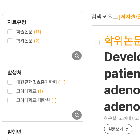
검색 키워드
[저자:하
자료유형
학술논문
(11)
학위논
학위논문
(2)
Devel
patien
발행처
대한결핵및호흡기학회
(11)
adenoc
고려대학교
(1)
고려대학교 대학원
(1)
adeno
하은실
고려대학교 
원문보기
발행년