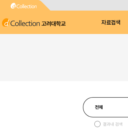
고려대학교
자료검색
결과내 검색