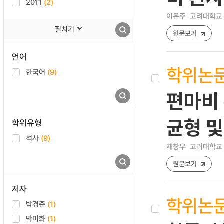
2011
(2)
이은주
고려대학교 
펼치기
원문보기
언어
학위논
한국어
(9)
편마비
균형 
학위유형
석사
(9)
채창우
고려대학교 
원문보기
저자
학위논
박경준
(1)
박미화
(1)