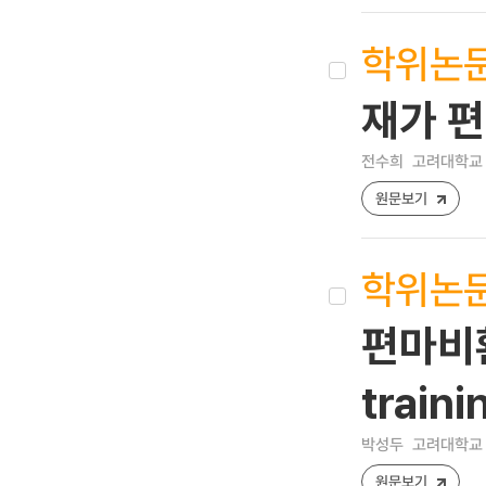
학위논
재가 
전수희
고려대학교 
원문보기
학위논
편마비환
trai
박성두
고려대학교 
원문보기