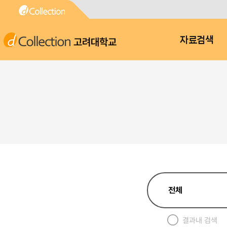
고려대학교
자료검색
결과내 검색