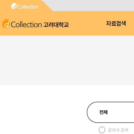
고려대학교
자료검색
결과내 검색