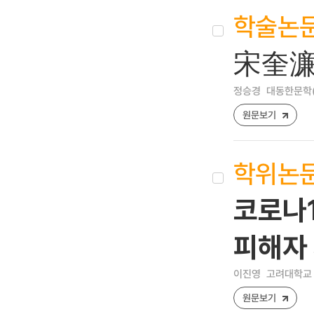
학술논
宋奎濂
정승경
대동한문학(大東
원문보기
학위논
코로나1
피해자
이진영
고려대학교 
원문보기