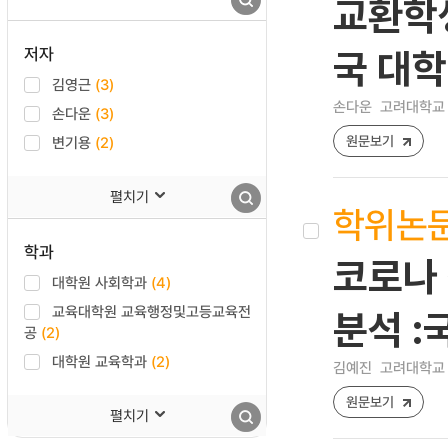
교환학생
저자
국 대학
김영근
(3)
손다운
고려대학교 
손다운
(3)
원문보기
변기용
(2)
펼치기
학위논
학과
코로나 
대학원 사회학과
(4)
교육대학원 교육행정및고등교육전
분석 :
공
(2)
대학원 교육학과
(2)
김예진
고려대학교 
원문보기
펼치기