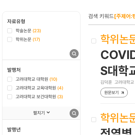
검색 키워드
[주제어:
자료유형
학술논문
(23)
학위논
학위논문
(17)
COVI
S대학
발행처
고려대학교 대학원
(10)
김덕훈
고려대학교 
고려대학교 교육대학원
(4)
원문보기
고려대학교 보건대학원
(3)
펼치기
학위논
발행년
전염병