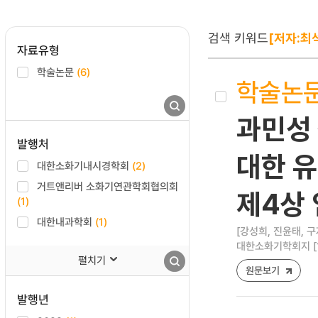
검색 키워드
[저자:최
자료유형
학술논문
(6)
학술논
과민성 
발행처
대한 유
대한소화기내시경학회
(2)
거트앤리버 소화기연관학회협의회
제4상
(1)
대한내과학회
(1)
[강성희, 진윤태, 구
대한소화기학회지 [1598
펼치기
원문보기
발행년