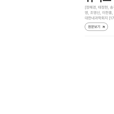
[정혜경, 태정현, 송
영, 조영신, 이한홍,
대한내과학회지 [1738-
원문보기