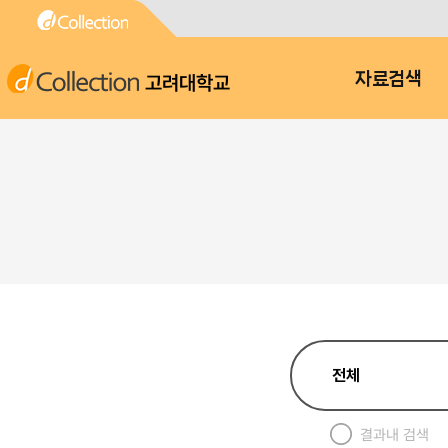
고려대학교
자료검색
결과내 검색