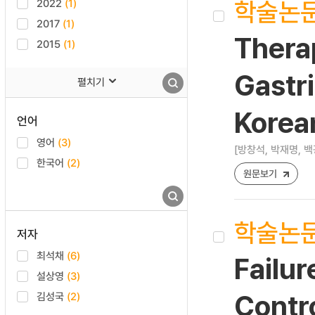
학술논
2022
(1)
2017
(1)
Thera
2015
(1)
Gastri
펼치기
Korea
언어
영어
(3)
[방창석, 박재명, 백
한국어
(2)
원문보기
학술논
저자
최석채
(6)
Failur
설상영
(3)
김성국
(2)
Contro