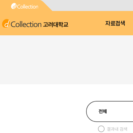
고려대학교
자료검색
결과내 검색