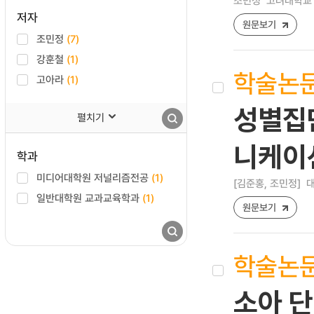
조민정
고려대학교 
저자
원문보기
조민정
(7)
강훈철
(1)
학술논
고아라
(1)
성별집
펼치기
니케이
학과
미디어대학원 저널리즘전공
(1)
[김준홍, 조민정]
대
일반대학원 교과교육학과
(1)
원문보기
학술논
소아 