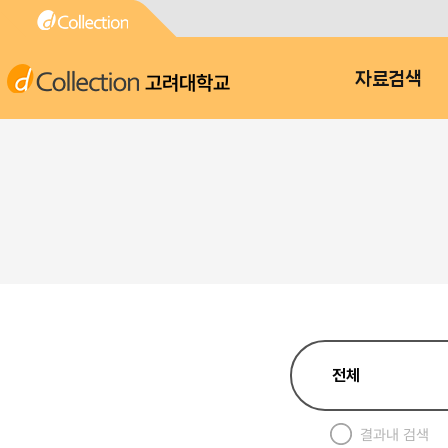
고려대학교
자료검색
결과내 검색