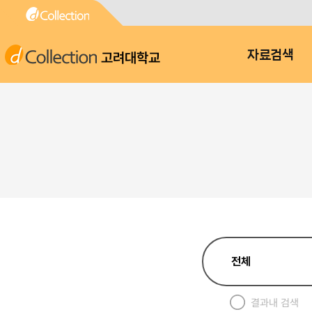
고려대학교
자료검색
결과내 검색