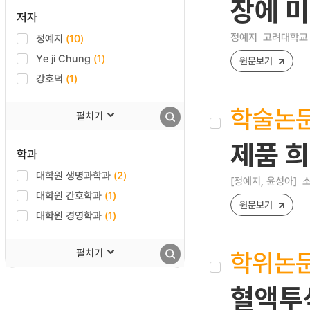
장에 
저자
정예지
고려대학교 
정예지
(10)
Ye ji Chung
(1)
원문보기
강호덕
(1)
학술논
펼치기
제품 
학과
대학원 생명과학과
(2)
[정예지, 윤성아]
소
대학원 간호학과
(1)
원문보기
대학원 경영학과
(1)
학위논
펼치기
혈액투석