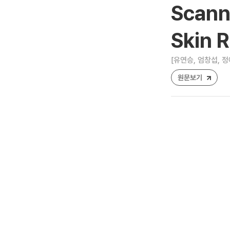
Scann
Skin R
[유연승, 엄창섭, 정
원문보기