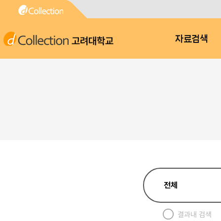
고려대학교
자료검색
결과내 검색