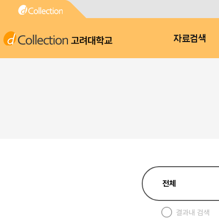
고려대학교
자료검색
결과내 검색