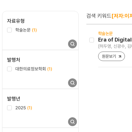
검색 키워드
[저자:이
자료유형
학술논문
(1)
학술논문
Era of Digit
[허두영, 신광수, 김
원문보기
발행처
대한의료정보학회
(1)
발행년
2025
(1)