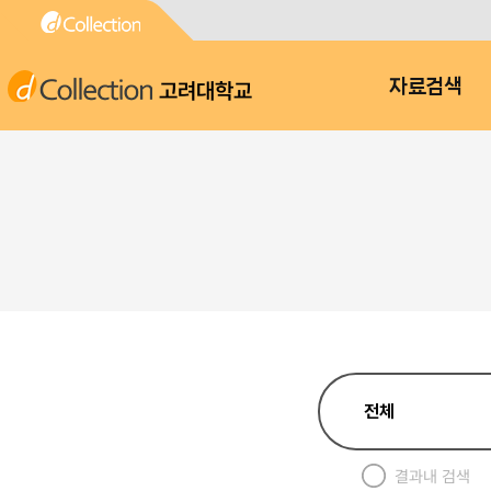
고려대학교
자료검색
결과내 검색