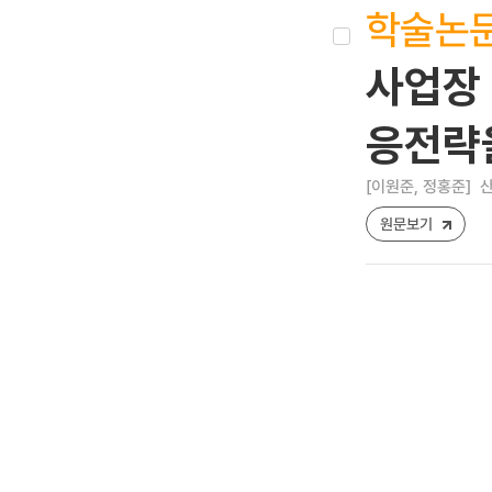
학술논
사업장
응전략
[이원준, 정홍준]
산
원문보기