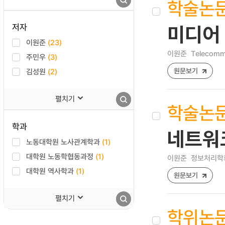
학술논
저자
미디어 
이원준
(23)
이원준
Telecommu
주민우
(3)
원문보기
김성원
(2)
펼치기
학술논
학과
네트워크
노동대학원 노사관계학과
(1)
대학원 노동학협동과정
(1)
이원준
정보처리학회논문
대학원 역사학과
(1)
원문보기
펼치기
학위논