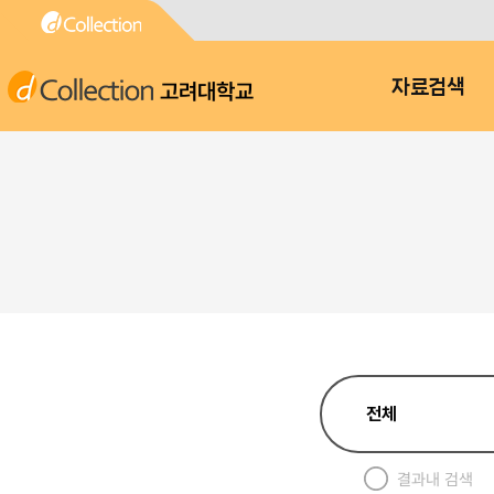
고려대학교
자료검색
결과내 검색