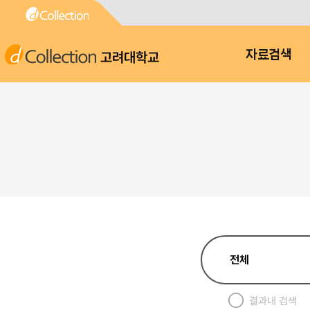
고려대학교
자료검색
결과내 검색