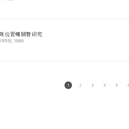
의 位置에 關한 硏究
대학원, 1988
1
2
3
4
5