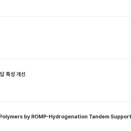
응답 특성 개선
fin Polymers by ROMP-Hydrogenation Tandem Suppor