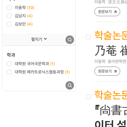
이동학
漢文古典硏究 [
이동학
(10)
원문보기
김남지
(4)
김보민
(4)
학술논
펼치기
乃菴 崔
학과
이동학
동아한학연구 [1
대학원 국어국문학과
(1)
원문보기
대학원 메카트로닉스협동과정
(1)
학술논
『尙書古
이터 설