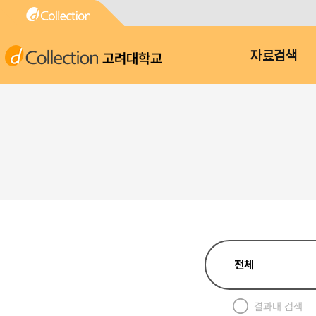
고려대학교
자료검색
결과내 검색