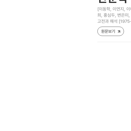
[이동학, 이연지, 이
희, 홍심두, 변은미,
고전과 해석 [1975-84
원문보기