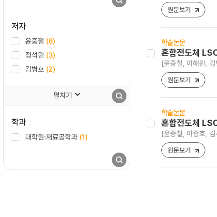
원문보기
저자
윤중철
(8)
학술논문
혼합전도체 LSC
정석원
(3)
[윤중철, 이해원, 김
김병호
(2)
원문보기
펼치기
학술논문
학과
혼합전도체 LSC
[윤중철, 이종호, 김
대학원:재료공학과
(1)
원문보기