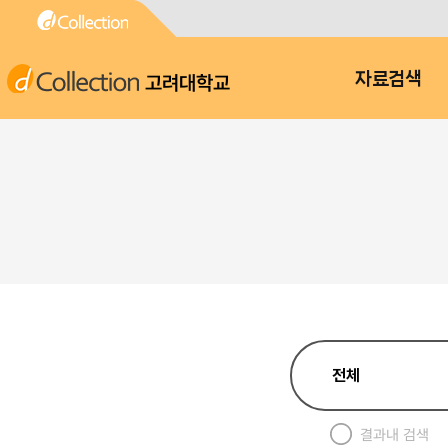
고려대학교
자료검색
결과내 검색