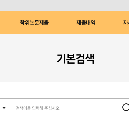
학위논문제출
제출내역
자
기본검색