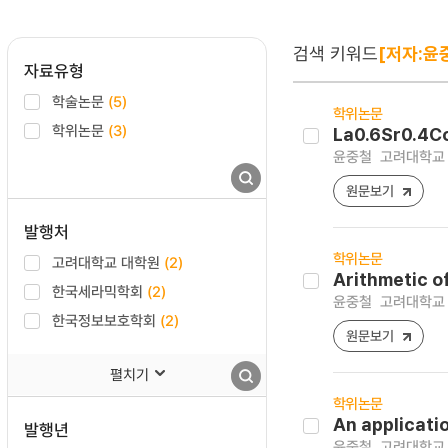
검색 키워드
[저자:윤
자료유형
학술논문
(5)
학위논문
학위논문
(3)
La0.6Sr0.
윤중철
고려대학교 
원문보기
발행처
학위논문
고려대학교 대학원
(2)
Arithmetic of
한국세라믹학회
(2)
윤중철
고려대학교 
한국정보보호학회
(2)
원문보기
펼치기
학위논문
An applicati
발행년
윤중철
고려대학교 