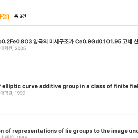
총 8건
중철]
4Co0.2Fe0.8O3 양극의 미세구조가 Ce0.9Gd0.1O1.95
대학원, 2005
 elliptic curve additive group in a class of finite fie
대학원, 1999
on of representations of lie groups to the image u
大學院, 1995