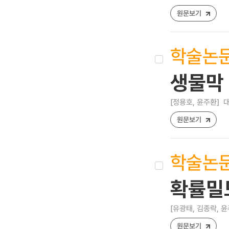
원문보기
학술논
생물막
[정용호, 윤주환]
대
원문보기
학술논
확률밀
[유광태, 김종락, 윤
원문보기