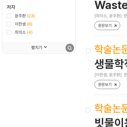
Waste
저자
윤주환
(23)
[최의소, 윤주환]
한
이한샘
(6)
원문보기
최의소
(4)
학술논
펼치기
생물학
[이한샘, 윤주환]
한
원문보기
학술논
빗물이용