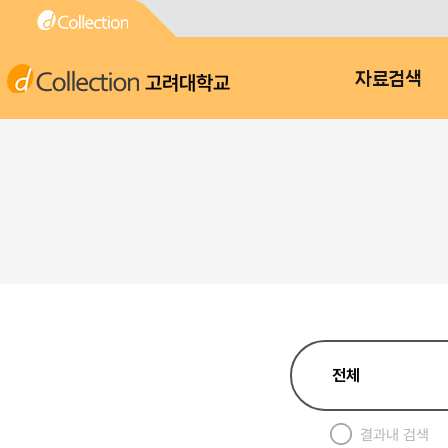
고려대학교
자료검색
결과내 검색