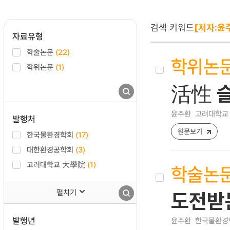
검색 키워드
[저자:윤
자료유형
학술논문
(22)
학위논
학위논문
(1)
活性 
윤주환
고려대학교 
발행처
원문보기
한국물환경학회
(17)
대한환경공학회
(3)
고려대학교 大學院
(1)
학술논
펼치기
도전받는
발행년
윤주환
한국물환경학회지