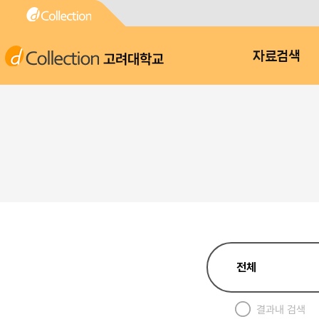
고려대학교
자료검색
결과내 검색