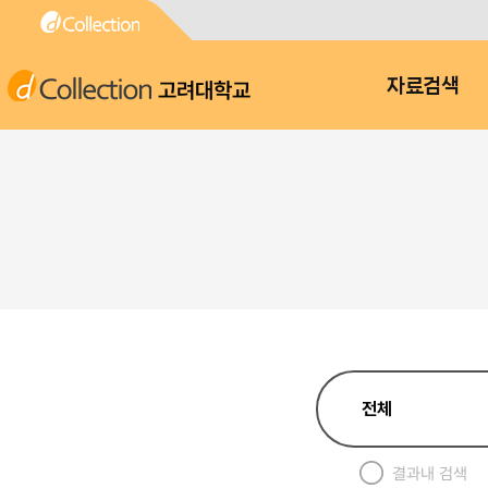
고려대학교
자료검색
결과내 검색