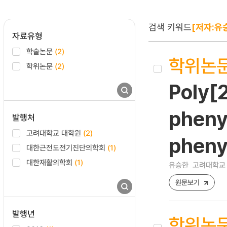
검색 키워드
[저자:유
자료유형
학술논문
(2)
학위논
학위논문
(2)
Poly[
pheny
발행처
고려대학교 대학원
(2)
phen
대한근전도전기진단의학회
(1)
대한재활의학회
(1)
유승한
고려대학교 
원문보기
발행년
학위논