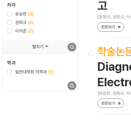
고
저자
유승한
(3)
[윤형석, 권희규, 이
권희규
(2)
원문보기
이석준
(2)
펼치기
학술논
학과
Diagn
일반대학원 의학과
(1)
Elect
[유승한, 권희규, 이
원문보기