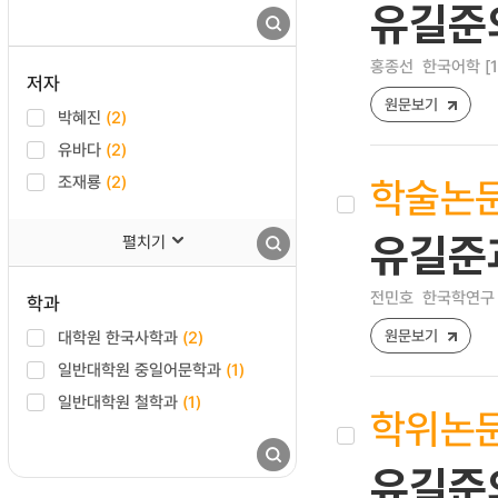
유길준
홍종선
한국어학 [122
저자
원문보기
박혜진
(2)
유바다
(2)
학술논
조재룡
(2)
유길준
펼치기
전민호
한국학연구 [12
학과
원문보기
대학원 한국사학과
(2)
일반대학원 중일어문학과
(1)
일반대학원 철학과
(1)
학위논
유길준