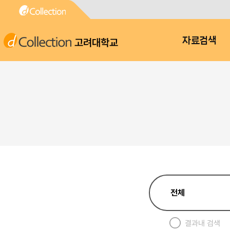
고려대학교
자료검색
결과내 검색