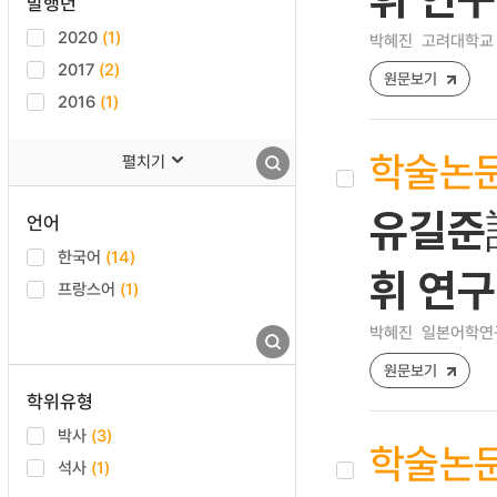
발행년
2020
(1)
박혜진
고려대학교 
2017
(2)
원문보기
2016
(1)
학술논
펼치기
유길준
언어
한국어
(14)
휘 연구
프랑스어
(1)
박혜진
일본어학연구 [1
원문보기
학위유형
박사
(3)
학술논
석사
(1)