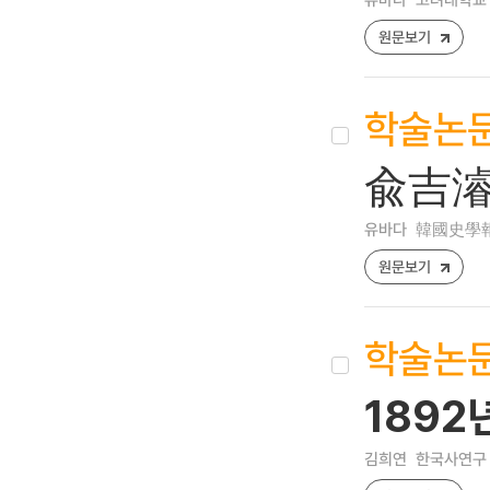
원문보기
학술논
兪吉濬
유바다
韓國史學報 [1
원문보기
학술논
189
김희연
한국사연구 [12