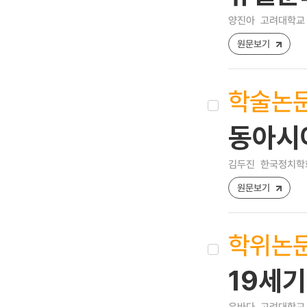
양진아
고려대학교 
원문보기
학술논
동아시
김두진
한국정치학회보 
원문보기
학위논
19세기
유바다
고려대학교 