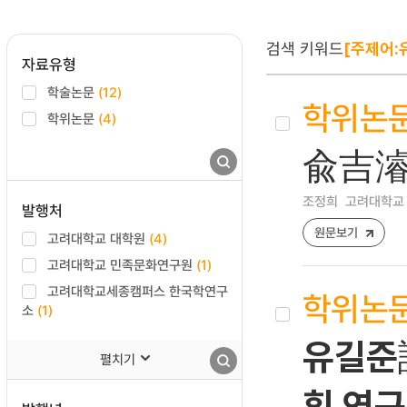
검색 키워드
[주제어:
자료유형
학술논문
(12)
학위논
학위논문
(4)
兪吉濬
조정희
고려대학교 
발행처
원문보기
고려대학교 대학원
(4)
고려대학교 민족문화연구원
(1)
고려대학교세종캠퍼스 한국학연구
학위논
소
(1)
유길준
펼치기
휘 연구