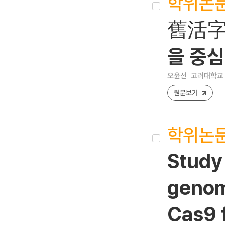
학위논
舊活字
을 중
오윤선
고려대학교 
원문보기
학위논
Study 
genom
Cas9 f