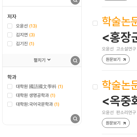
저자
학술논
오윤선
(13)
<홍장
김지연
(3)
김기진
(1)
오윤선
고소설연구 [12
원문보기
펼치기
학과
학술논
대학원 國語國文學科
(1)
대학원 생명공학과
(1)
<옥중화
대학원:국어국문학과
(1)
오윤선
판소리연구 [15
원문보기