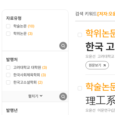
검색 키워드
[저자:오
자료유형
학술논문
(10)
학위논
학위논문
(3)
한국 
오윤선
고려대학교 
발행처
원문보기
고려대학교 대학원
(3)
한국사회체육학회
(3)
한국고소설학회
(2)
학술논
펼치기
理工系
발행년
오윤선
어문연구(語文硏