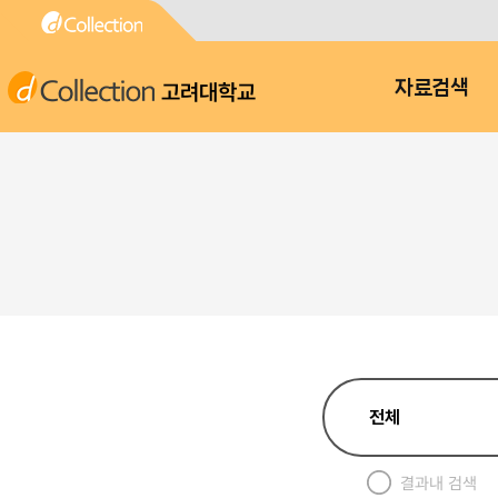
고려대학교
자료검색
결과내 검색