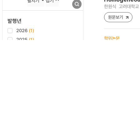
펼치기
접기
고려대학교 공학대학원
(1)
한원식
고려대학교 
고려대학교 정보보호대학원
(1)
원문보기
발행년
한국신·재생에너지학회
(1)
한국자동차공학회
(1)
2026
(1)
학위논문
한국청정기술학회
(1)
2025
(1)
용융탄산염 연료
한국환경경제학회
(1)
2024
(1)
곽하연
고려대학교 
2023
(2)
원문보기
2022
(5)
2020
(1)
학위논문
2018
(4)
펼치기
접기
연료전지용 판형
2017
(1)
윤성호
고려대학교 
2015
(1)
원문보기
언어
2014
(4)
한국어
(42)
2013
(4)
영어
(8)
학위논문
2012
(3)
Characteristi
2011
펼치기
(8)
접기