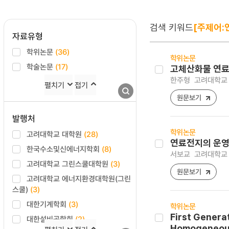
검색 키워드
[주제어:
자료유형
학위논문
(36)
학위논문
학술논문
(17)
고체산화물 연료
한주형
고려대학교 
펼치기
접기
원문보기
발행처
학위논문
고려대학교 대학원
(28)
연료전지의 운영
한국수소및신에너지학회
(8)
서보교
고려대학교 
고려대학교 그린스쿨대학원
(3)
원문보기
고려대학교 에너지환경대학원(그린
스쿨)
(3)
대한기계학회
(3)
학위논문
First Generat
대한설비공학회
(2)
Homogeneous