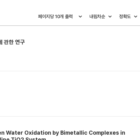
에 관한 연구
ven Water Oxidation by Bimetallic Complexes in
line TiO2 System