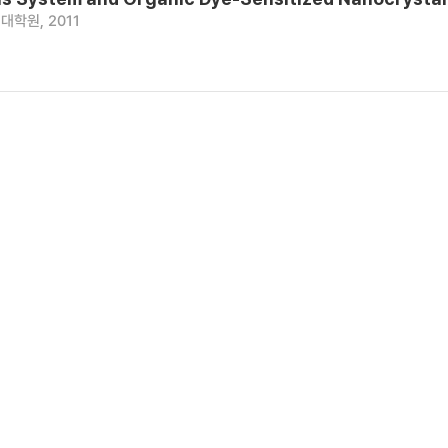
대학원, 2011
전지와 해수담수화의 연계형 공정 모사 및 효율 분석
대학원, 2011
 막 가습기의 열 및 물질전달에 관한 해석적 연구
대학원, 2013
cs of Ash Free Coal as a Fuel for Direct Carbon Fue