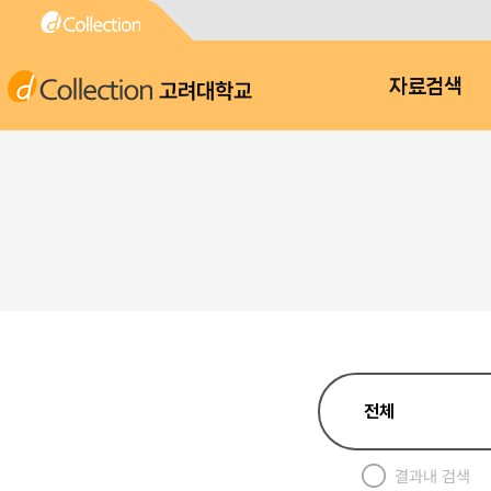
고려대학교
자료검색
결과내 검색