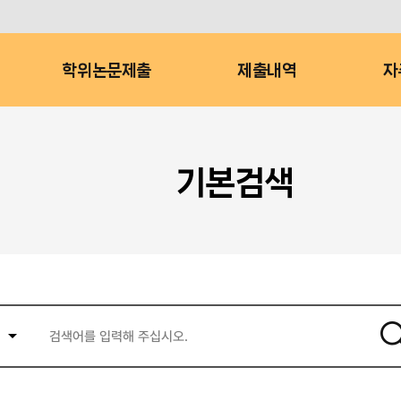
학위논문제출
제출내역
자
기본검색