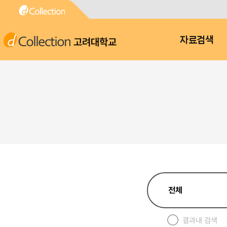
고려대학교
자료검색
결과내 검색