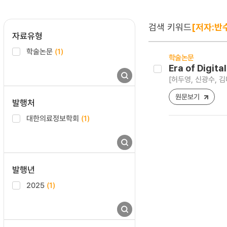
검색 키워드
[저자:반
자료유형
학술논문
(1)
학술논문
Era of Digit
[허두영, 신광수, 김
원문보기
발행처
대한의료정보학회
(1)
발행년
2025
(1)