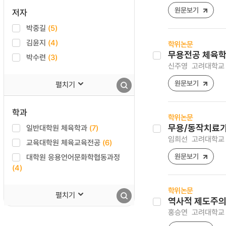
원문보기
저자
박중길
(5)
김윤지
(4)
학위논문
무용전공 체육학
박수련
(3)
신주영
고려대학교 
원문보기
펼치기
학과
학위논문
일반대학원 체육학과
(7)
무용/동작치료가
임희선
고려대학교 
교육대학원 체육교육전공
(6)
원문보기
대학원 응용언어문화학협동과정
(4)
학위논문
펼치기
역사적 제도주의
홍승연
고려대학교 