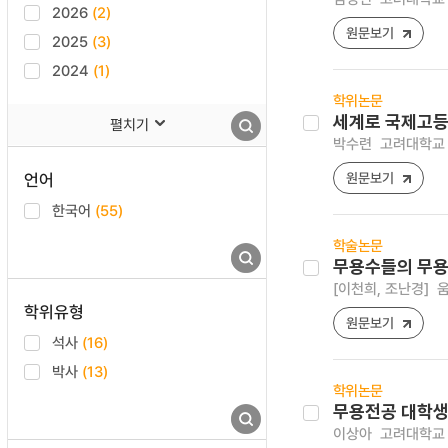
2026
(2)
원문보기
2025
(3)
2024
(1)
학위논문
세계로 국제고등
펼치기
박수련
고려대학교 
언어
원문보기
한국어
(55)
학술논문
무용수들의 무용
[이천희, 조난경]
움
학위유형
원문보기
석사
(16)
박사
(13)
학위논문
무용전공 대학생
이상아
고려대학교 