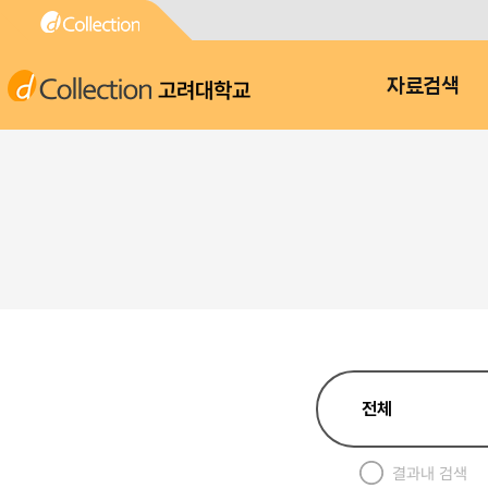
고려대학교
자료검색
결과내 검색