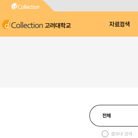
고려대학교
자료검색
결과내 검색