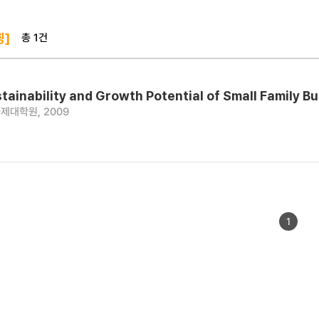
총 1건
찡]
tainability and Growth Potential of Small Family B
제대학원, 2009
1