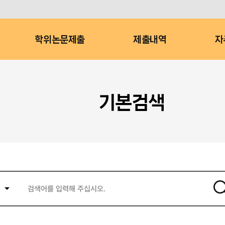
학위논문제출
제출내역
자
기본검색