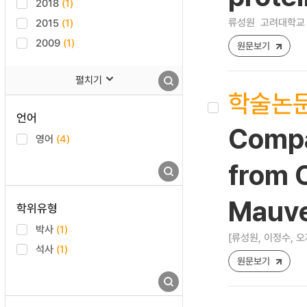
2018
(1)
류성원
고려대학교 
2015
(1)
2009
(1)
원문보기
펼치기
학술논
언어
Compa
영어
(4)
from 
Mauve
학위유형
박사
(1)
[류성원, 이정수, 오
석사
(1)
원문보기