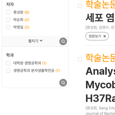
학술논
저자
류성원
(6)
세포 
박순희
(2)
박영길
(2)
[류성원, 심영수, 강
원문보기
펼치기
학술논
학과
대학원 생명공학과
(1)
Analys
생명공학과 분자생물학전공
(1)
Mycob
H37Ra
[류성원, Sang Cha
Journal of Bacte