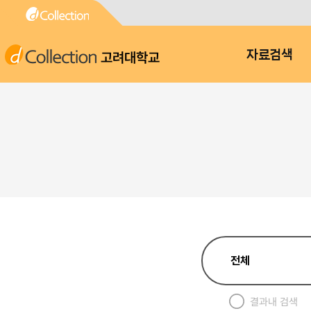
고려대학교
자료검색
결과내 검색