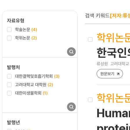
검색 키워드
[저자:류
자료유형
학술논문
(4)
학위논
학위논문
(2)
한국인의
류성원
고려대학교 
발행처
원문보기
대한결핵및호흡기학회
(3)
고려대학교 대학원
(2)
대한미생물학회
(1)
학위논
Human
발행년
protei