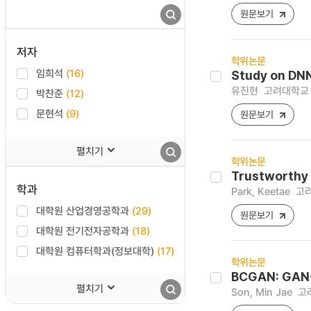
원문보기
저자
학위논문
임희석
(16)
Study on DNN
유진현
고려대학교 
박찬준
(12)
문현석
(9)
원문보기
펼치기
학위논문
Trustworthy 
학과
Park, Keetae
고려
대학원 산업경영공학과
(29)
원문보기
대학원 전기전자공학과
(18)
대학원 컴퓨터학과(정보대학)
(17)
학위논문
BCGAN: GAN-
펼치기
Son, Min Jae
고