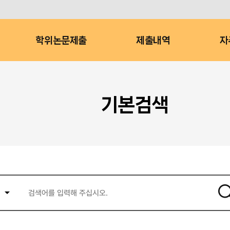
학위논문제출
제출내역
자
기본검색