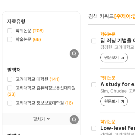
검색 키워드
[주제어:
자료유형
학위논문
(208)
학위논문
학술논문
(66)
딥 러닝 기법을 
김경현
고려대학교 
원문보기
발행처
학위논문
고려대학교 대학원
(141)
A study for e
고려대학교 컴퓨터정보통신대학원
Sim, Ghudae
고려
(23)
원문보기
고려대학교 정보보호대학원
(16)
펼치기
학위논문
Low-level F
김예원
고려대학교 