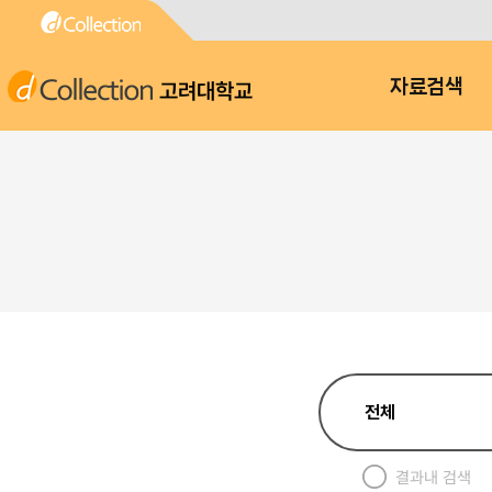
고려대학교
자료검색
결과내 검색