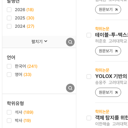
발행년
2026
(18)
원문보기
2025
(30)
2024
(27)
학위논문
테이블-투-텍스
허준호
고려대학교 
펼치기
원문보기
언어
한국어
(241)
학위논문
영어
(33)
YOLOX 기반의
송웅주
고려대학교 
원문보기
학위유형
학위논문
석사
(189)
객체 탐지를 위
박사
(19)
이한해솔
고려대학교