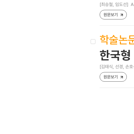
[최승철, 임도선]
A
원문보기
학술논
한국형 
[김태식, 선경, 손호
원문보기