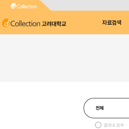
고려대학교
자료검색
결과내 검색