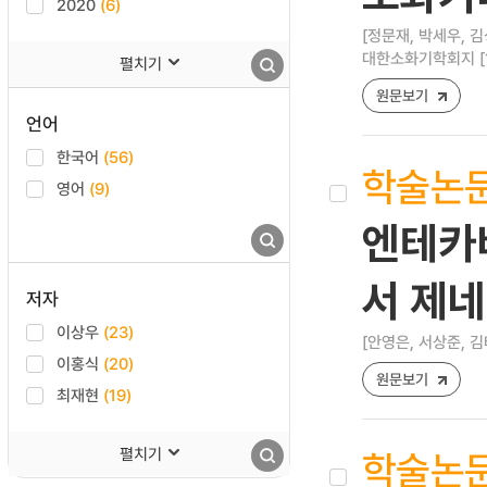
2020
(6)
[정문재, 박세우, 김
대한소화기학회지 [1598
펼치기
원문보기
언어
한국어
(56)
학술논
영어
(9)
엔테카비
서 제네
저자
이상우
(23)
[안영은, 서상준, 김
이홍식
(20)
원문보기
최재현
(19)
펼치기
학술논