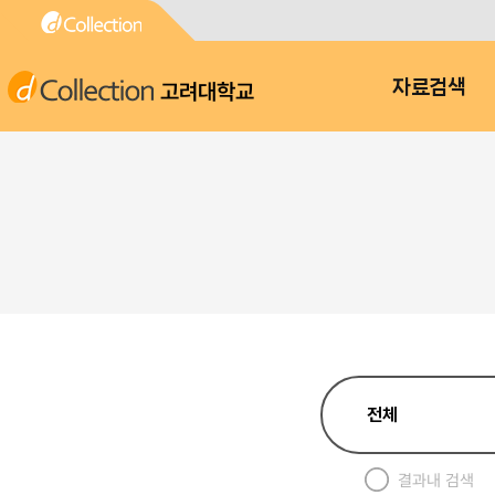
고려대학교
자료검색
결과내 검색