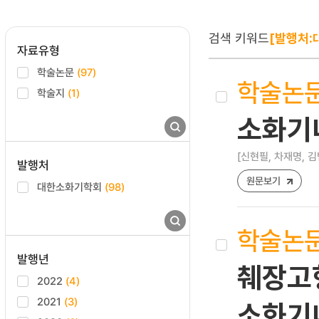
검색 키워드
[발행처:
자료유형
학술논문
(97)
학술논
학술지
(1)
소화기내
[신현필, 차재명, 김
발행처
원문보기
대한소화기학회
(98)
학술논
발행년
췌장고형
2022
(4)
2021
(3)
소화기