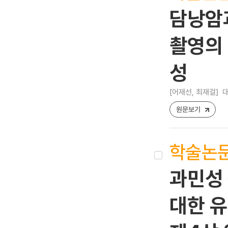
담낭암과
촬영의 
성
[어재선, 최재걸]
대
원문보기
학술논
과민성 
대한 유