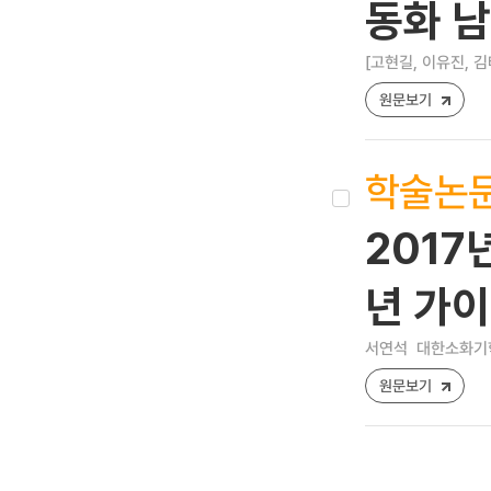
동화 남
[고현길, 이유진, 김
원문보기
학술논
2017
년 가
서연석
대한소화기학회지
원문보기