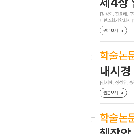
제4상
[강성희, 진윤태, 구
대한소화기학회지 [1598
원문보기
학술논
내시경 
[김지혜, 정성우, 송
원문보기
학술논
췌장암 