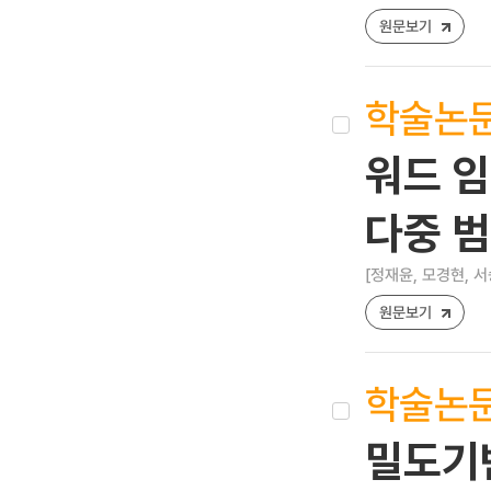
원문보기
학술논
워드 
다중 범
[정재윤, 모경현, 서
원문보기
학술논
밀도기반