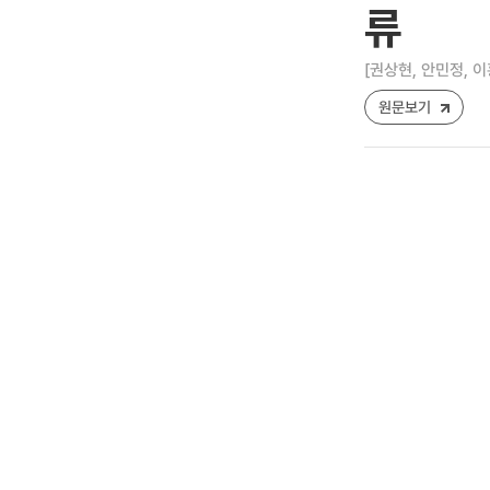
류
[권상현, 안민정, 이
원문보기