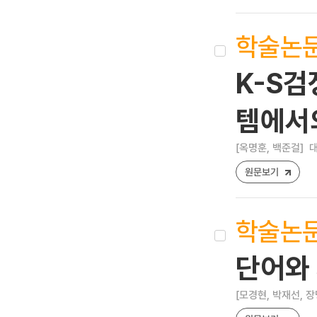
학술논
K-S검
템에서
[옥명훈, 백준걸]
대
원문보기
학술논
단어와 
[모경현, 박재선, 장