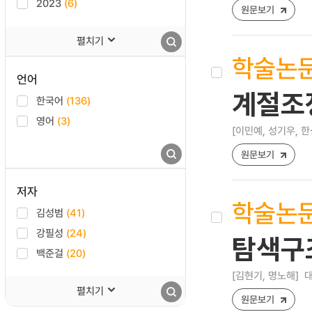
2023
(6)
원문보기
펼치기
학술논
언어
계절조
한국어
(136)
영어
(3)
[이민예, 성기우, 한
원문보기
저자
학술논
김성범
(41)
강필성
(24)
탐색구
백준걸
(20)
[김현기, 명노해]
대
펼치기
원문보기