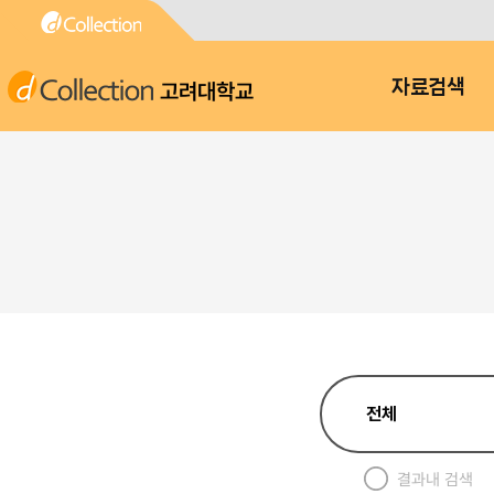
고려대학교
자료검색
결과내 검색