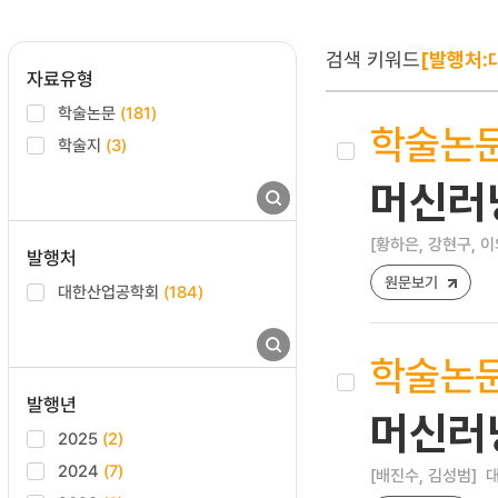
검색 키워드
[발행처:
자료유형
학술논문
(181)
학술논
학술지
(3)
머신러닝
[황하은, 강현구, 이
발행처
원문보기
대한산업공학회
(184)
학술논
발행년
머신러
2025
(2)
2024
(7)
[배진수, 김성범]
대