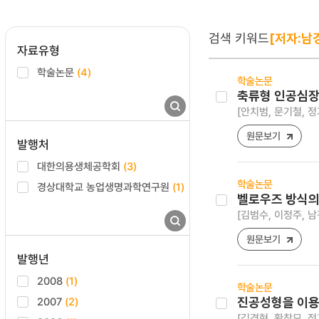
검색 키워드
[저자:남
자료유형
학술논문
(4)
학술논문
축류형 인공심장
[안치범, 문기철, 정
원문보기
발행처
대한의용생체공학회
(3)
학술논문
경상대학교 농업생명과학연구원
(1)
벨로우즈 방식의
[김범수, 이정주, 남
원문보기
발행년
2008
(1)
학술논문
2007
(2)
진공성형을 이용
[김경현, 황창모, 정