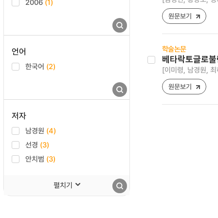
2006
(1)
원문보기
학술논문
언어
베타락토글로불린
한국어
(2)
[이미령, 남경원, 최
원문보기
저자
남경원
(4)
선경
(3)
안치범
(3)
펼치기