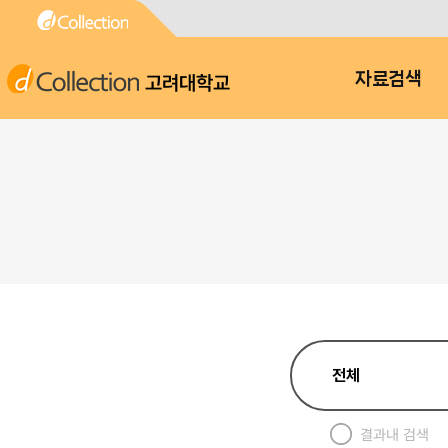
고려대학교
자료검색
결과내 검색