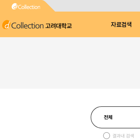
고려대학교
자료검색
결과내 검색