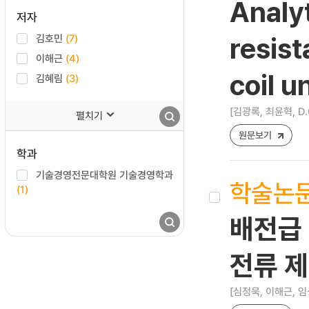
Analyt
저자
김호민
(7)
resis
이해근
(4)
coil u
김혜림
(3)
[김광록, 최윤혁, D.G
펼치기
원문보기
학과
기술경영전문대학원 기술경영학과
학술논
(1)
배전급 
전류 제
[심정욱, 이해근, 임