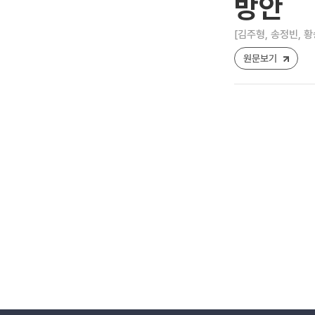
방안
[김주형, 송정빈, 황
원문보기