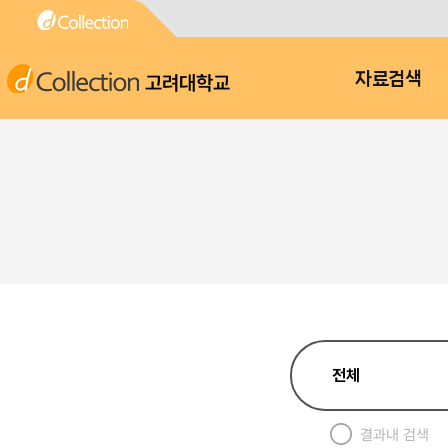
고려대학교
자료검색
결과내 검색