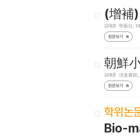
(增補
김태준
學藝社, 19
원문보기
朝鮮
김태준
淸進書館, 
원문보기
학위논
Bio-ma