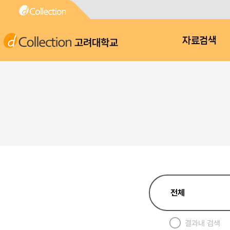
고려대학교
자료검색
결과내 검색