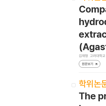
Compa
hydrod
extrac
(Agas
김재형
고려대학교 
원문보기
학위논
The p