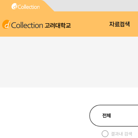
고려대학교
자료검색
결과내 검색