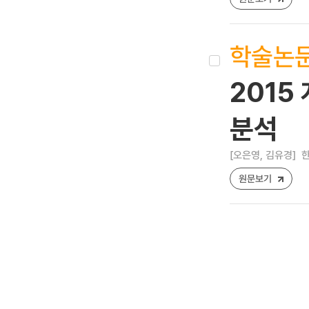
학술논
2015
분석
[오은영, 김유경]
한
원문보기