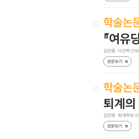
학술논
『여유
김언종
다산학 [1598
원문보기
학술논
퇴계의
김언종
퇴계학보 [122
원문보기