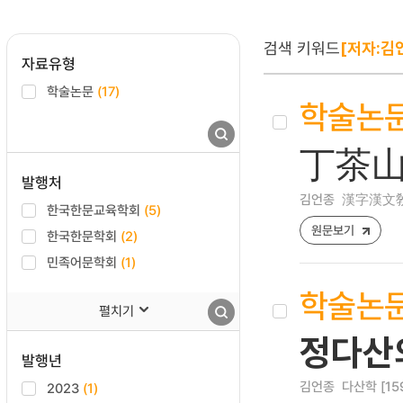
검색 키워드
[저자:김
자료유형
학술논문
(17)
학술논
丁茶山
발행처
김언종
漢字漢文敎育 [
한국한문교육학회
(5)
원문보기
한국한문학회
(2)
민족어문학회
(1)
학술논
펼치기
정다산의
발행년
김언종
다산학 [1598
2023
(1)