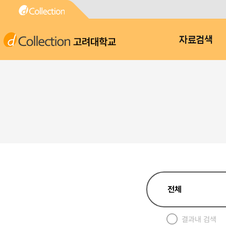
고려대학교
자료검색
결과내 검색