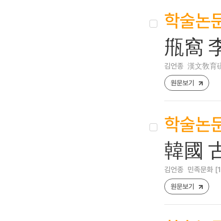
학술논
甁窩 
김언종
漢文敎育硏究 [
원문보기
학술논
韓國 
김언종
민족문화 [173
원문보기