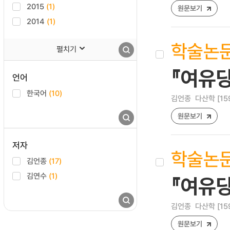
2015
(1)
원문보기
2014
(1)
학술논
펼치기
『여유
언어
한국어
(10)
김언종
다산학 [1598
원문보기
저자
학술논
김언종
(17)
김연수
(1)
『여유
김언종
다산학 [1598
원문보기