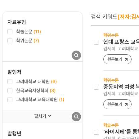
검색 키워드
[저자:김
자료유형
학술논문
(11)
학위논문
학위논문
(7)
현대 프랑스 교
김세희
고려대학교 
원문보기
발행처
학위논문
고려대학교 대학원
(6)
중동지역 여성 
한국교육사상학회
(3)
김세희
고려대학교 
고려대학교 교육대학원
(1)
원문보기
펼치기
학술논문
‘라이시테’를 통
발행년
김세희
한국교육사학 [1