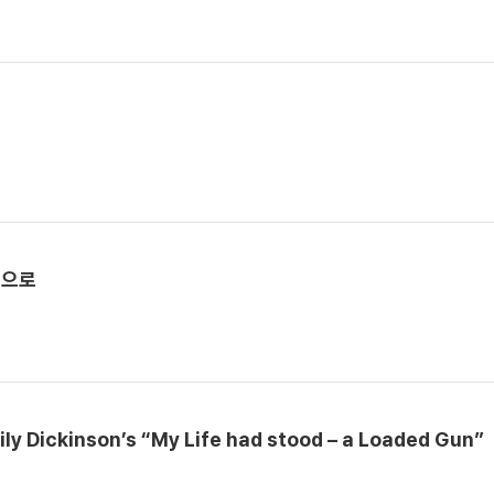
심으로
ily Dickinson’s “My Life had stood – a Loaded Gun”