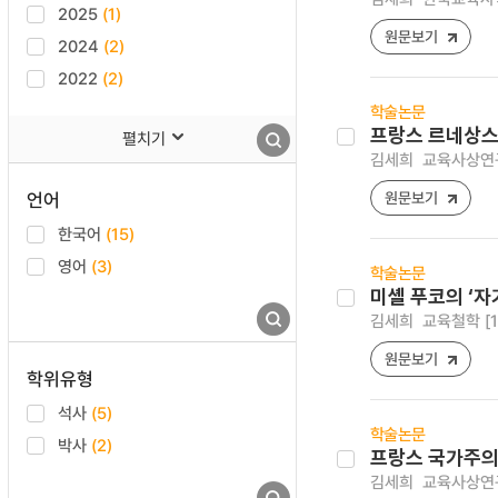
2025
(1)
원문보기
2024
(2)
2022
(2)
학술논문
프랑스 르네상스
펼치기
김세희
교육사상연구 [1
언어
원문보기
한국어
(15)
영어
(3)
학술논문
미셸 푸코의 ‘자
김세희
교육철학 [173
원문보기
학위유형
석사
(5)
학술논문
박사
(2)
프랑스 국가주의
김세희
교육사상연구 [1