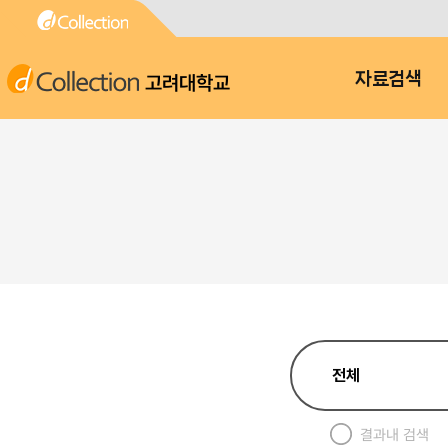
고려대학교
자료검색
결과내 검색