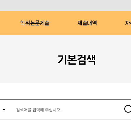
학위논문제출
제출내역
자
기본검색