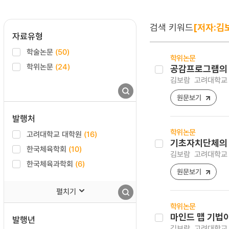
검색 키워드
[저자:김
자료유형
학술논문
(50)
학위논문
학위논문
(24)
공감프로그램의 
김보람
고려대학교 
원문보기
발행처
학위논문
고려대학교 대학원
(16)
기초자치단체의 
한국체육학회
(10)
김보람
고려대학교 
한국체육과학회
(6)
원문보기
펼치기
학위논문
마인드 맵 기법
발행년
김보람
고려대학교,