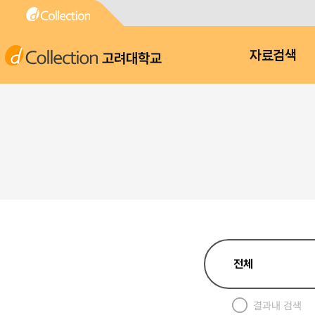
고려대학교
자료검색
결과내 검색