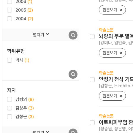
2006
(1)
2005
(2)
원문보기
2004
(2)
학술논문
펼치기
뇌량의 부분 발육부
[강미나, 임인숙, 김
학위유형
원문보기
박사
(1)
학술논문
안정기 천식 기도
[김창근, Hirohito
저자
원문보기
김병의
(8)
김상우
(3)
학술논문
김창근
(3)
아토피피부염 환
[정승원, 장은영, 이
펼치기