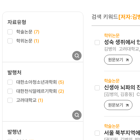
검색 키워드
[저자:김
자료유형
학술논문
(7)
학위논문
학위논문
(1)
성숙 생쥐에서 
김병의
고려대학교,
원문보기
발행처
학술논문
대한소아청소년과학회
(5)
신생아 뇌파의 
대한천식알레르기학회
(2)
[김병의, 김흥동]
C
고려대학교
(1)
원문보기
학술논문
발행년
서울 북부지역에
[권지원, 김병의, 박