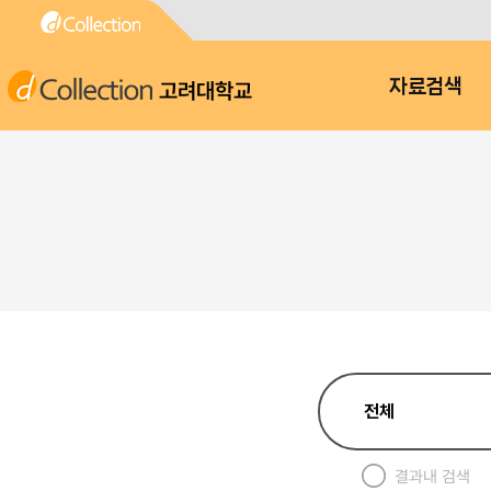
고려대학교
자료검색
결과내 검색