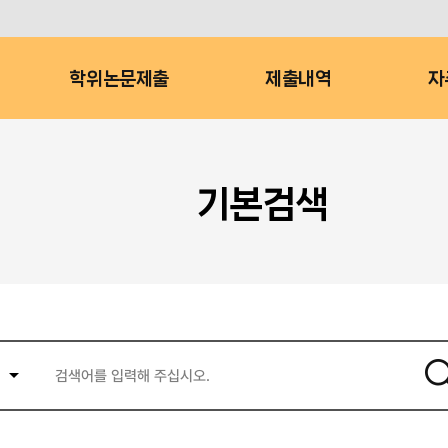
학위논문제출
제출내역
자
기본검색