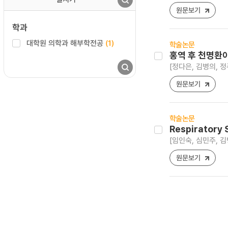
원문보기
학과
대학원 의학과 해부학전공
(1)
학술논문
홍역 후 천명환아
[정다은, 김병의, 정
원문보기
학술논문
Respirator
[임인숙, 심민주, 김
원문보기