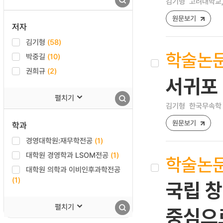
김기형
고려대학교,
원문보기
저자
김기형
(58)
학술논
박중길
(10)
권희규
(2)
서귀포
펼치기
김기형
한국무속학 [17
원문보기
학과
경영대학원:재무학전공
(1)
대학원 경영학과 LSOM전공
(1)
학술논
대학원 의학과 이비인후과학전공
(1)
국립 창
펼치기
중심으