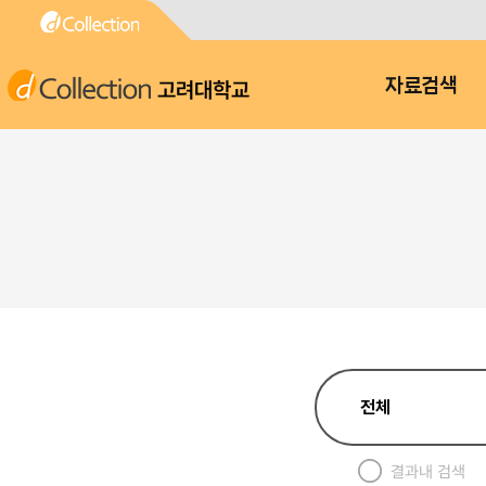
고려대학교
자료검색
결과내 검색