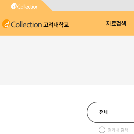
고려대학교
자료검색
결과내 검색