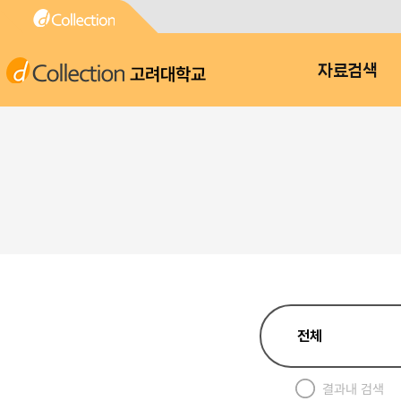
고려대학교
자료검색
결과내 검색