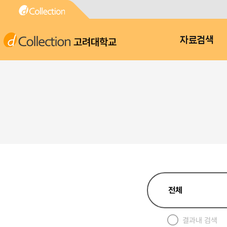
고려대학교
자료검색
결과내 검색