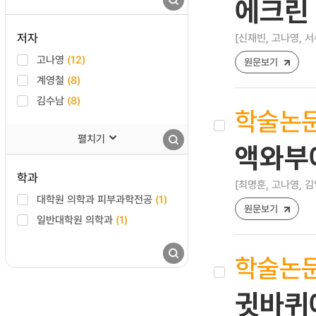
에크린 
저자
[신재빈, 고나영, 서
고나영
(12)
원문보기
계영철
(8)
김수남
(8)
학술논
펼치기
액와부
학과
[최명훈, 고나영, 김
대학원 의학과 피부과학전공
(1)
원문보기
일반대학원 의학과
(1)
학술논
귓바퀴에