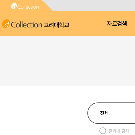
고려대학교
자료검색
결과내 검색