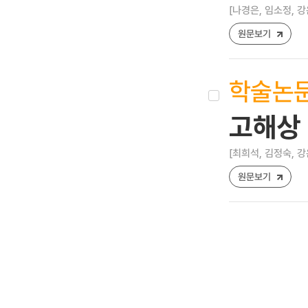
[나경은, 임소정, 강
원문보기
학술논
고해상 
[최희석, 김정숙, 강
원문보기