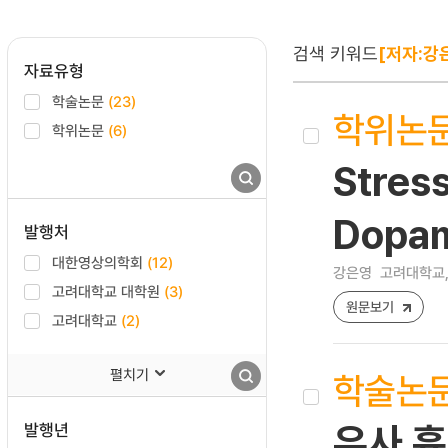
검색 키워드
[저자:강
자료유형
학술논문
(23)
학위논
학위논문
(6)
Stres
Dopam
발행처
대한영상의학회
(12)
강은영
고려대학교,
고려대학교 대학원
(3)
원문보기
고려대학교
(2)
펼치기
학술논
발행년
유사 흉