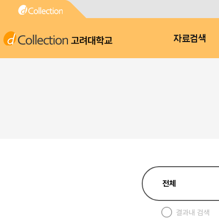
고려대학교
자료검색
결과내 검색