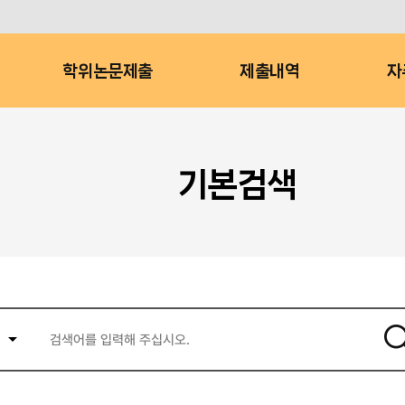
학위논문제출
제출내역
자
기본검색