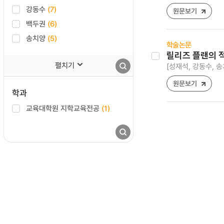
강동수
(7)
원문보기
백두권
(6)
송치양
(5)
학술논문
릴리즈 플랜의 
펼치기
[성재석, 강동수, 송
원문보기
학과
교육대학원 지학교육전공
(1)