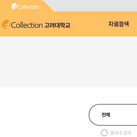
고려대학교
자료검색
결과내 검색