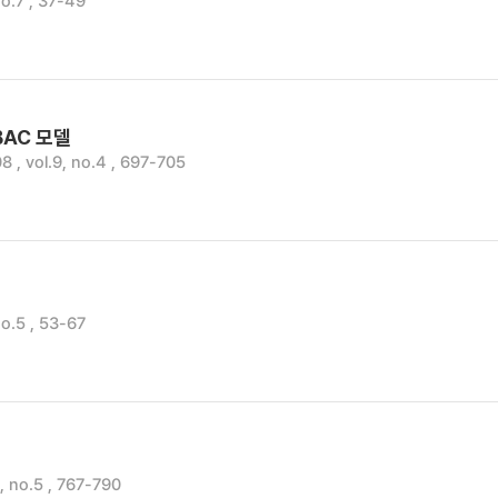
.7 , 37-49
BAC 모델
vol.9, no.4 , 697-705
.5 , 53-67
no.5 , 767-790