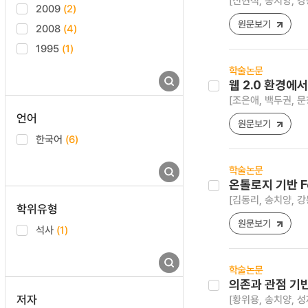
[신현석, 송치양, 강
2009
(2)
원문보기
2008
(4)
1995
(1)
학술논문
웹 2.0 환경에
[조은애, 백두권, 문
언어
원문보기
한국어
(6)
학술논문
온톨로지 기반 F
[김동리, 송치양, 강
학위유형
원문보기
석사
(1)
학술논문
의존과 관점 기
저자
[황위용, 송치양, 성