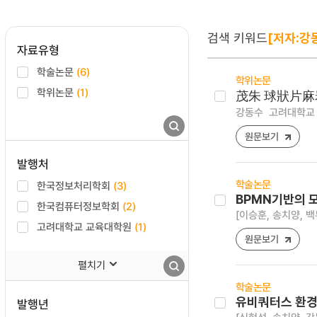
검색 키워드
[저자:강
자료유형
학술논문
(6)
학위논문
학위논문
(1)
茂朱 球狀片麻
강동수
고려대학교 
원문보기
발행처
학술논문
한국정보처리학회
(3)
BPMN기반의 
한국컴퓨터정보학회
(2)
[이승훈, 송치양, 백
고려대학교 교육대학원
(1)
원문보기
펼치기
학술논문
유비쿼터스 환경
발행년